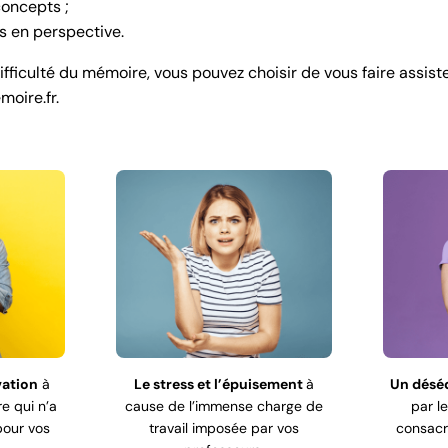
concepts ;
s en perspective.
difficulté du mémoire, vous pouvez choisir de vous faire assi
oire.fr.
vation
à
Le stress et l’épuisement
à
Un déséq
e qui n’a
cause de l’immense charge de
par l
our vos
travail imposée par vos
consacré