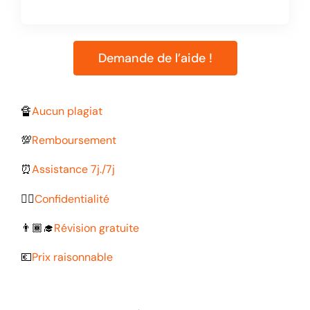
Demande de l’aide !
🔏
Aucun plagiat
💯
Remboursement
⏰
Assistance 7j./7j
🕵🏽
Confidentialité
👨🏾‍🎓
Révision gratuite
💶
Prix raisonnable