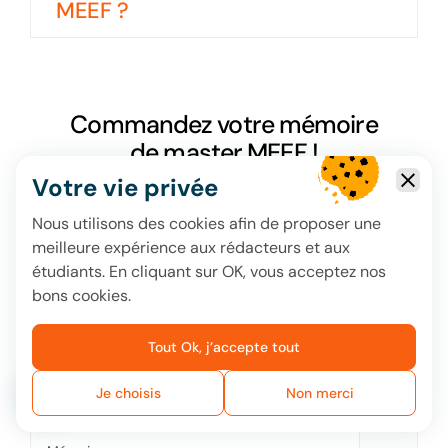
MEEF ?
Commandez votre mémoire
de master MEEF !
Votre vie privée
Nous utilisons des cookies afin de proposer une
Redaction
Correction
Autre
meilleure expérience aux rédacteurs et aux
étudiants. En cliquant sur OK, vous acceptez nos
bons cookies.
Tout Ok, j’accepte tout
Je choisis
Non merci
Avez-vous des questions ?