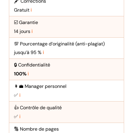
🖋️ Corrections
Gratuit
ℹ️
☑️ Garantie
14 jours
ℹ️
💯 Pourcentage d’originalité (anti-plagiat)
jusqu’à 95 %
ℹ️
🔒 Confidentialité
100%
ℹ️
👩💼 Manager personnel
✅
ℹ️
👍 Contrôle de qualité
✅
ℹ️
🔢 Nombre de pages