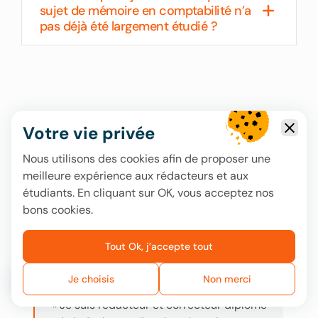
sujet de mémoire en comptabilité n’a
pas déjà été largement étudié ?
Votre vie privée
Nous utilisons des cookies afin de proposer une
meilleure expérience aux rédacteurs et aux
étudiants. En cliquant sur OK, vous acceptez nos
bons cookies.
Tout Ok, j’accepte tout
Adam Lapin
Rédacteur, correcteur
Je choisis
Non merci
Avez-vous des questions ?
« Je suis rédacteur et correcteur diplômé