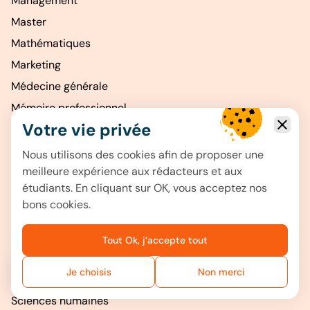
Management
Master
Mathématiques
Marketing
Médecine générale
Mémoire professionnel
Votre vie privée
MEEF
Pharmacie
Nous utilisons des cookies afin de proposer une
meilleure expérience aux rédacteurs et aux
Philosophie
étudiants. En cliquant sur OK, vous acceptez nos
Psychologie
bons cookies.
Recherche
Recrutement
Tout Ok, j’accepte tout
Ressources humaines
Je choisis
Non merci
Avez-vous des questions ?
Stratégie d’entreprise
Sciences humaines