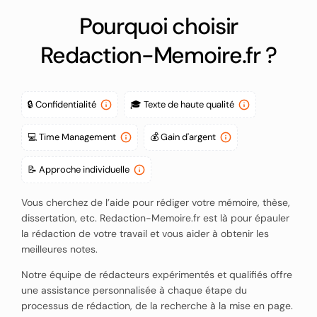
Pourquoi choisir
Toutes les commandes et les données personnelles des clients sont traitées conformément à notre politique de confidentialité. Ainsi, aucune information n'est divulguée à des tiers.
Redaction-Memoire.fr ?
Nos rédacteurs sont compétents pour rédiger des documents de haut niveau et sans plagiat, ce qui vous garantit le meilleur résultat.
L'aide de nos rédacteurs vous permettra de vous concentrer sur d'autres tâches non liées à la rédaction académique et d'augmenter considérablement votre productivité.
Nous vous faisons gagner du temps et de l'argent en vous offrant un travail de qualité supérieure et à un prix abordable.
🔒 Confidentialité
🎓 Texte de haute qualité
Toutes les commandes sont évaluées de manière personnalisée, et nos rédacteurs sont adaptés aux besoins de chaque client.
💻 Time Management
💰 Gain d'argent
📝 Approche individuelle
Vous cherchez de l’aide pour rédiger votre mémoire, thèse,
dissertation, etc. Redaction-Memoire.fr est là pour épauler
la rédaction de votre travail et vous aider à obtenir les
meilleures notes.
Notre équipe de rédacteurs expérimentés et qualifiés offre
une assistance personnalisée à chaque étape du
processus de rédaction, de la recherche à la mise en page.