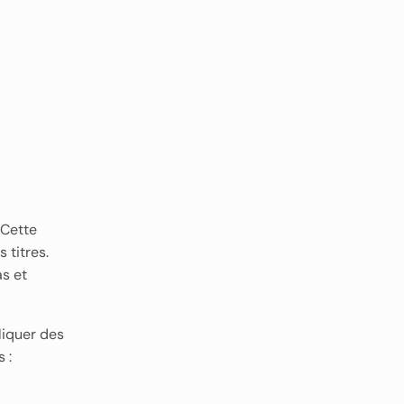
 Cette
 titres.
as et
liquer des
 :