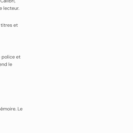
Calibri,
 lecteur.
titres et
 police et
end le
mémoire. Le