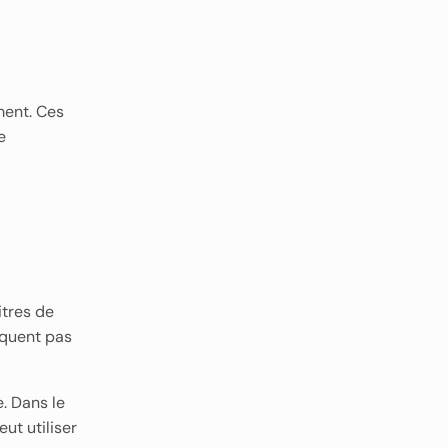
ment. Ces
e
itres de
équent pas
. Dans le
ut utiliser