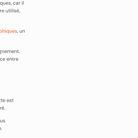
ues, car il
e utilisé,
aphiques
, un
ignement.
nce entre
xte est
ré.
ous
.