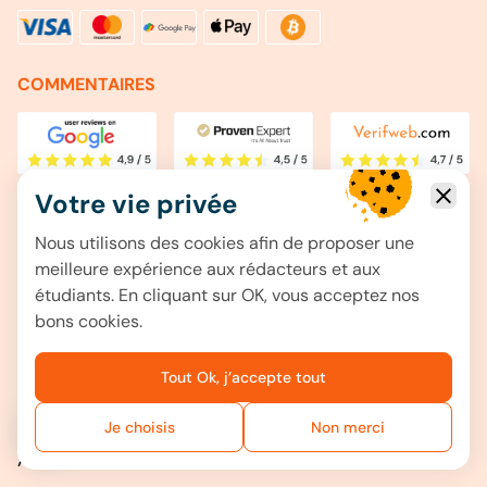
COMMENTAIRES
Votre vie privée
MÉMOIRE
Nous utilisons des cookies afin de proposer une
Rédaction de mémoire
meilleure expérience aux rédacteurs et aux
Aéronautique
étudiants. En cliquant sur OK, vous acceptez nos
bons cookies.
Agricole
Anglais
Tout Ok, j’accepte tout
Arts
Agroalimentaire
Je choisis
Non merci
Avez-vous des questions ?
Architecture