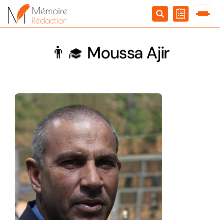
Passer
au
contenu
👨‍🎓 Moussa Ajir